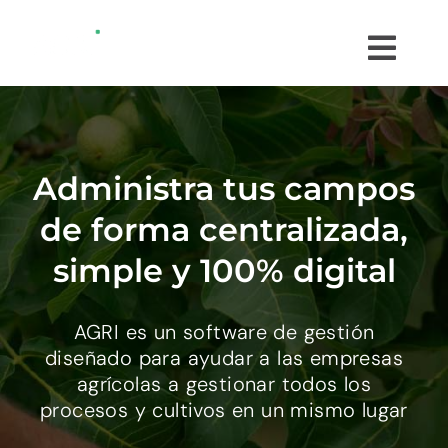
Saltar
al
Togg
contenido
Navi
¿QUÉ ES AGRI?
¿CÓMO FUNCIONA?
Administra tus campos
de forma centralizada,
INTEGRACIONES
simple y 100% digital
TESTIMONIOS
AGRI es un software de gestión
diseñado para ayudar a las empresas
PROBAR GRATIS
agrícolas a gestionar todos los
procesos y cultivos en un mismo lugar