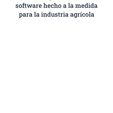
software hecho a la medida
para la industria agrícola
Declaraciones Juradas a
tiempo
Contamos con hasta 6 formularios
de declaraciones juradas que se
realizan de forma automática y
sencilla, en formato listo para cargar
y cumplir a tiempo con los plazos del
SII.