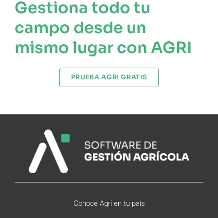
Gestiona todo tu
campo desde un
mismo lugar con AGRI
PRUEBA AGRI GRATIS
Conoce Agri en tu país