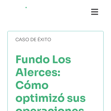
Saltar
al
Toggl
contenido
Navig
¿QUÉ ES AGRI?
CASO DE ÉXITO
FUNCIONALIDADES
Fundo Los
TESTIMONIOS
Alerces:
PRECIOS
Cómo
PRUÉBALO GRATIS
optimizó sus
operaciones