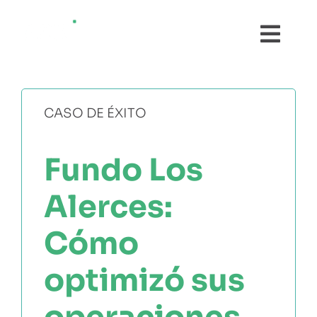
Saltar
al
Toggl
contenido
Navig
¿QUÉ ES AGRI?
CASO DE ÉXITO
FUNCIONALIDADES
Fundo Los
TESTIMONIOS
Alerces:
PRECIOS
Cómo
PRUÉBALO GRATIS
optimizó sus
operaciones