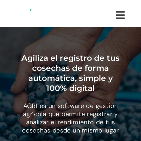
Saltar
al
Togg
contenido
Navi
¿CÓMO FUNCIONA?
¿QUÉ ES AGRI?
Agiliza el registro de tus
cosechas de forma
INTEGRACIONES
automática, simple y
100% digital
CLIENTES
AGRI es un software de gestión
agrícola que permite registrar y
PRUEBA GRATIS
analizar el rendimiento de tus
cosechas desde un mismo lugar