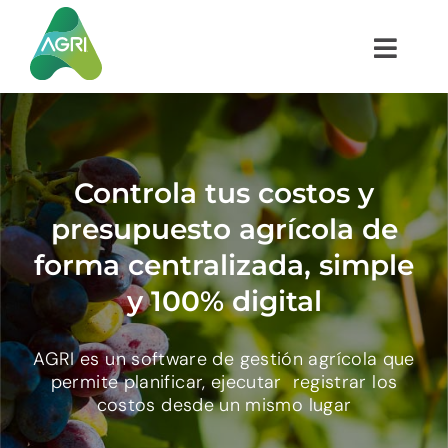
Saltar
al
Toggl
contenido
Navig
¿CÓMO FUNCIONA?
¿QUÉ ES AGRI?
Controla tus costos y
presupuesto agrícola de
INTEGRACIONES
forma centralizada, simple
y 100% digital
CLIENTES
AGRI es un software de gestión agrícola que
PRUEBA GRATIS
permite planificar, ejecutar registrar los
costos desde un mismo lugar