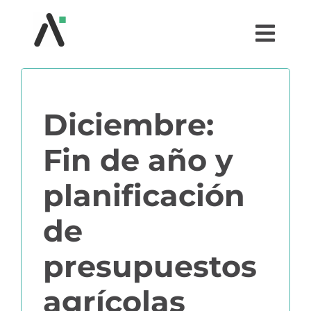
Saltar
al
Togg
contenido
Navi
¿QUÉ ES AGRI?
Diciembre:
MÓDULOS
Fin de año y
TESTIMONIOS
planificación
PRECIOS
de
presupuestos
PARTNERS
agrícolas
COMUNIDAD AGRI