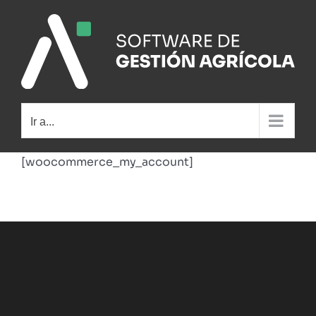
Saltar
al
contenido
Ir a...
[woocommerce_my_account]