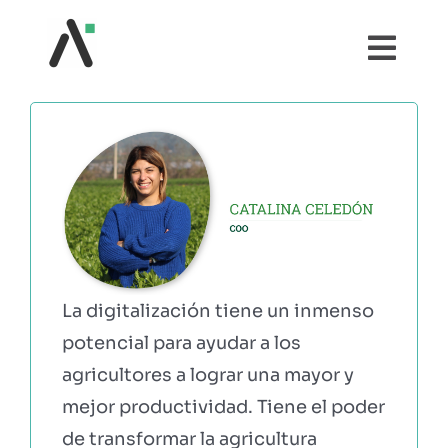
Saltar
al
Togg
contenido
Navi
¿QUÉ ES AGRI?
MÓDULOS
TESTIMONIOS
PRECIOS
La digitalización tiene un inmenso
potencial para ayudar a los
PARTNERS
agricultores a lograr una mayor y
mejor productividad. Tiene el poder
de transformar la agricultura
COMUNIDAD AGRI