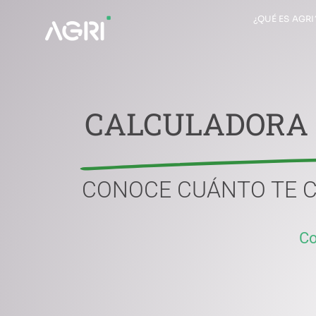
Saltar
¿QUÉ ES AGRI
al
contenido
CALCULADORA D
CONOCE CUÁNTO TE C
Co