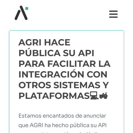
Saltar
al
Togg
contenido
Navi
¿QUÉ ES AGRI?
AGRI HACE
PÚBLICA SU API
MÓDULOS
PARA FACILITAR LA
TESTIMONIOS
INTEGRACIÓN CON
OTROS SISTEMAS Y
PRECIOS
PLATAFORMAS💻🚜
PARTNERS
Estamos encantados de anunciar
que AGRI ha hecho pública su API
COMUNIDAD AGRI